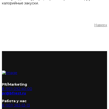
калорийные закуски.
Наверх
PR/Marketing
8 (911) 092-40-00
pr@bfrest.ru
Работа у нас
8 (931) 383-53-13