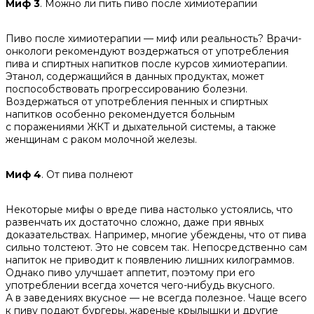
Миф 3
. Можно ли пить пиво после химиотерапии
Пиво после химиотерапии — миф или реальность? Врачи-
онкологи рекомендуют воздержаться от употребления
пива и спиртных напитков после курсов химиотерапии.
Этанол, содержащийся в данных продуктах, может
поспособствовать прогрессированию болезни.
Воздержаться от употребления пенных и спиртных
напитков особенно рекомендуется больным
с поражениями ЖКТ и дыхательной системы, а также
женщинам с раком молочной железы.
Миф 4
. От пива полнеют
Некоторые мифы о вреде пива настолько устоялись, что
развенчать их достаточно сложно, даже при явных
доказательствах. Например, многие убеждены, что от пива
сильно толстеют. Это не совсем так. Непосредственно сам
напиток не приводит к появлению лишних килограммов.
Однако пиво улучшает аппетит, поэтому при его
употреблении всегда хочется чего-нибудь вкусного.
А в заведениях вкусное — не всегда полезное. Чаще всего
к пиву подают бургеры, жареные крылышки и другие