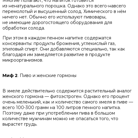
Многие полагают, что напиток готовится
из ненатурального порошка. Однако это всего-навсего
перемолотый и высушенный солод. Химического в нём
ничего нет. Обычно его используют пивовары,
не имеющие дорогостоящего оборудования для
обработки солода.
При этом в каждом пенном напитке содержатся
консерванты: продукты брожения, углекислый газ,
этиловый спирт. Они добавляются специально, так как
благодаря им замедляется развитие в продукте
микроорганизмов.
Миф 2
. Пиво и женские гормоны
В хмеле действительно содержится растительный аналог
женского гормона — фитоэстроген. Однако его процент
очень меленький, как и количество самого хмеля в пиве —
всего 100-300 грамм на 100 литров пенного напитка.
Поэтому даже при употреблении пива в большом
количестве мужчинам можно не опасаться того, что
вырастет грудь.