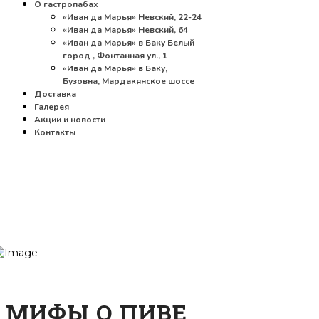
О гастропабах
«Иван да Марья» Невский, 22-24
«Иван да Марья» Невский, 64
«Иван да Марья» в Баку Белый
город , Фонтанная ул., 1
«Иван да Марья» в Баку,
Бузовна, Мардакянское шоссе
Доставка
Галерея
Акции и новости
Контакты
МИФЫ О ПИВЕ