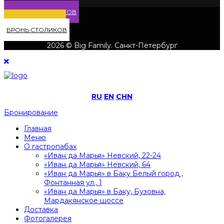
МЕНЮ ГАСТРОПАБОВ
ДОСТАВКА БЛЮД
БРОНЬ СТОЛИКОВ
2026 © Big Family. Санкт-Петербург
RU
EN
CHN
Бронирование
Главная
Меню
О гастропабах
«Иван да Марья» Невский, 22-24
«Иван да Марья» Невский, 64
«Иван да Марья» в Баку Белый город ,
Фонтанная ул., 1
«Иван да Марья» в Баку, Бузовна,
Мардакянское шоссе
Доставка
Фотогалерея