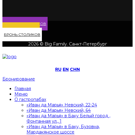
МЕНЮ ГАСТРОПАБОВ
ДОСТАВКА БЛЮД
БРОНЬ СТОЛИКОВ
2026 © Big Family. Санкт-Петербург
RU
EN
CHN
Бронирование
Главная
Меню
О гастропабах
«Иван да Марья» Невский, 22-24
«Иван да Марья» Невский, 64
«Иван да Марья» в Баку Белый город ,
Фонтанная ул., 1
«Иван да Марья» в Баку, Бузовна,
Мардакянское шоссе