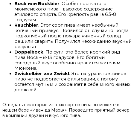
Bock или Bockbier
. Особенность этого
мюнхенского пива – высокое содержание
этилового спирта. Его крепость равна 6,5-8
градусам.
Rauchbier
. Этот сорт пива имеет необычный
копчёный привкус. Появился он случайно, когда
подкопчёный после пожара ячменный солод
решили сварить. Получился неожиданно вкусный
результат.
Doppelbock
. По сути, это более крепкий вид
пива Bock – 8-13 градусов. Его богатый
солодовый вкус особенно нравится жителям
Мюнхена.
Zwickelbier или Zwickl
. Это натуральное живое
пиво не подвергается фильтрации, а потому
остаётся мутным и сохраняет в себе много живых
дрожжей.
Отведать некоторые из этих сортов пива вы можете в
нашем баре «Иван да Марья». Проведите приятный вечер
в компании друзей и вкусного пива.