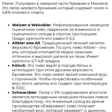
Pilsner. Популярен в северной части Германии и Мюнхене.
Это лагер низового брожения, который содержит около 4-
4,8% этилового спирта.
Weizen и Weissbier
. Нефильтрованное немецкое
пшеничное пиво, сваренное из ячменного и
пшеничного солода в строгих пропорциях.
Градус крепости его равен 5-5,5.
Altbier или Alt
. Традиционный пенный напиток
верхового брожения. По сути, пиво Altbier – это
эль, который отличается медно-красным
оттенком и высокой шапкой из пены. Имеет
крепость 4,7-4,8 градуса.
Kölsch
. Это пиво варят в городе Кёльн и
используют при этом дрожжи верхового
брожения. Это пиво имеет яркий хмельной вкус
с горчинкой. Чтобы почувствовать особенный
вкус этого напитка, его подают при температуре
8-100С.
Schwarzbier
. Лагер с 5% содержанием алкоголя
является легендарным немецким тёмным пивом.
Благодаря тому, что ячменный солод во время
производства обжаривают, пиво получает
необычный вкус, который называют «с дымком».