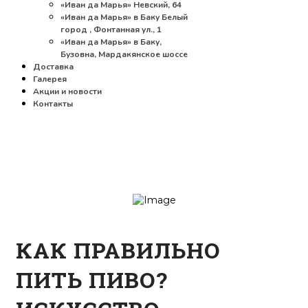
«Иван да Марья» Невский, 64
«Иван да Марья» в Баку Белый
город , Фонтанная ул., 1
«Иван да Марья» в Баку,
Бузовна, Мардакянское шоссе
Доставка
Галерея
Акции и новости
Контакты
КАК ПРАВИЛЬНО
ПИТЬ ПИВО?