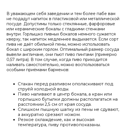
В уважающем себя заведении и тем более пабе вам
не подадут напиток в пластиковой или металлической
посуде. Допустимы только стеклянные, фарфоровые
или керамические бокалы с гладкими стенками
внутри. Горлышко пивных бокалов немного сужается
кверху, так напиток медленнее выдыхается. Если сорт
пива не даёт обильной пены, можно использовать
бокал с широким горлом. Оптимальный размер сосуда
вывели англичане, они пьют пиво пинтами (примерно
0,57 литра). В том случае, когда пиво приходится
наливать самостоятельно, можно воспользоваться
особыми приёмами барменов:
Стакан перед разливом ополаскивают под
струёй холодной воды.
Пиво наливают в центр бокала, а кран или
горлышко бутылки должны располагаться на
расстоянии 2,5 см от края сосуда.
Слишком пышную шапку из пены не сдувают,
а аккуратно срезают ножом.
Резкое охлаждение, как и высокая
температура, пиву противопоказаны.