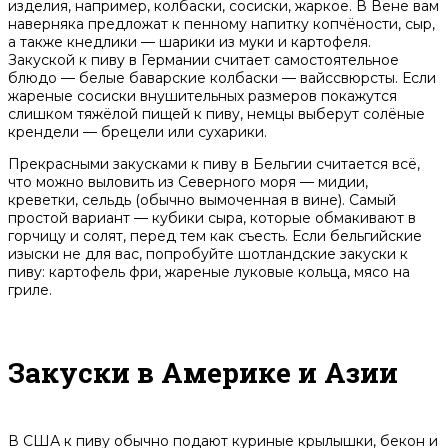
изделия, например, колбаски, сосиски, жаркое. В Вене вам
наверняка предложат к пенному напитку копчёности, сыр,
а также кнедлики — шарики из муки и картофеля.
Закуской к пиву в Германии считает самостоятельное
блюдо — белые баварские колбаски — вайссвюрсты. Если
жареные сосиски внушительных размеров покажутся
слишком тяжёлой пищей к пиву, немцы выберут солёные
крендели — брецели или сухарики.
Прекрасными закусками к пиву в Бельгии считается всё,
что можно выловить из Северного моря — мидии,
креветки, сельдь (обычно вымоченная в вине). Самый
простой вариант — кубики сыра, которые обмакивают в
горчицу и солят, перед тем как съесть. Если бельгийские
изыски не для вас, попробуйте шотландские закуски к
пиву: картофель фри, жареные луковые кольца, мясо на
гриле.
Закуски в Америке и Азии
В США к пиву обычно подают куриные крылышки, бекон и