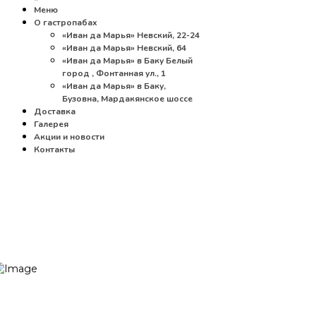
Меню
О гастропабах
«Иван да Марья» Невский, 22-24
«Иван да Марья» Невский, 64
«Иван да Марья» в Баку Белый
город , Фонтанная ул., 1
«Иван да Марья» в Баку,
Бузовна, Мардакянское шоссе
Доставка
Галерея
Акции и новости
Контакты