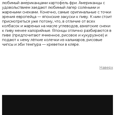
любимый американцами картофель фри. Американцы с
удовольствием заедают любимый лагер солёными и
жареными снеками. Конечно, самые оригинальные с точки
зрения европейца — японские закуски к пиву. К ним стоит
присмотреться уже потому, что, в отличие от всех
колбасок и жареных на масле углеводов, азиатские снеки
к пиву менее калорийные. Японцы отлично разбираются в
пиве (предпочитают ячменное, рисовое и кукурузное) и
подают к нему лёгкие колечки из кальмаров, рисовые
чипсы и эби темпура — креветки в кляре.
Наверх