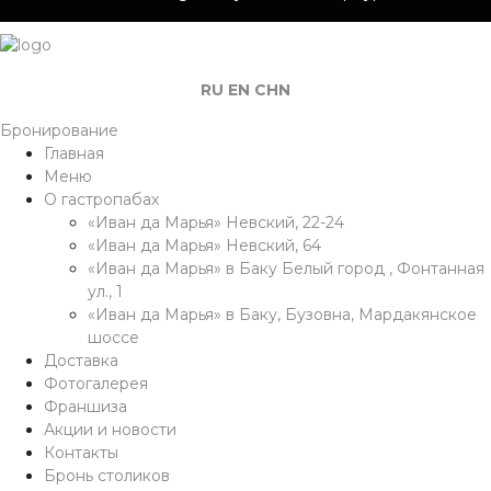
RU
EN
CHN
Бронирование
Главная
Меню
О гастропабах
«Иван да Марья» Невский, 22-24
«Иван да Марья» Невский, 64
«Иван да Марья» в Баку Белый город , Фонтанная
ул., 1
«Иван да Марья» в Баку, Бузовна, Мардакянское
шоссе
Доставка
Фотогалерея
Франшиза
Акции и новости
Контакты
Бронь столиков